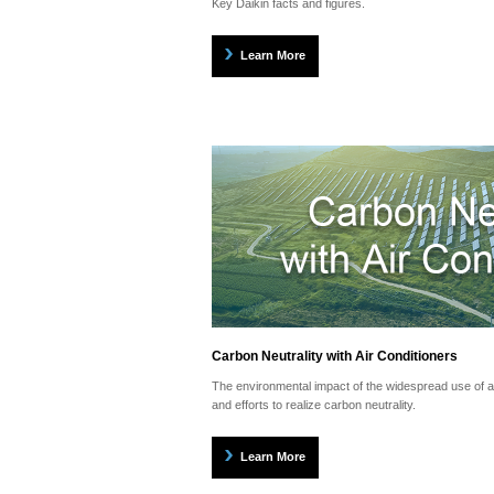
Key Daikin facts and figures.
Learn More
Carbon Neutrality with Air Conditioners
The environmental impact of the widespread use of air
and efforts to realize carbon neutrality.
Learn More