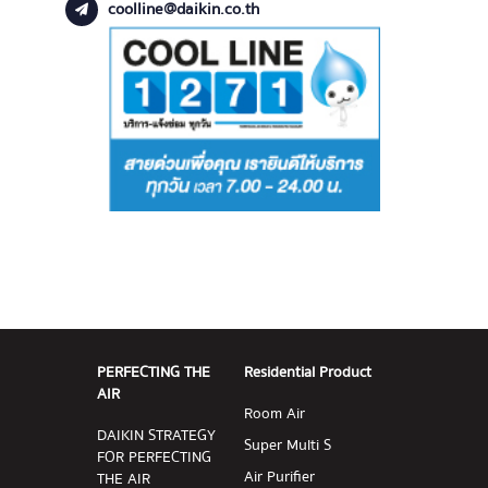
coolline@daikin.co.th
PERFECTING THE
Residential Product
AIR
Room Air
DAIKIN STRATEGY
Super Multi S
FOR PERFECTING
Air Purifier
THE AIR