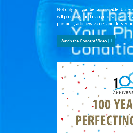
Not only will you be comfortable, but yo
will progress, and everyone will smile. W
pursue it, add new value, and deliver un
Watch the Concept Video