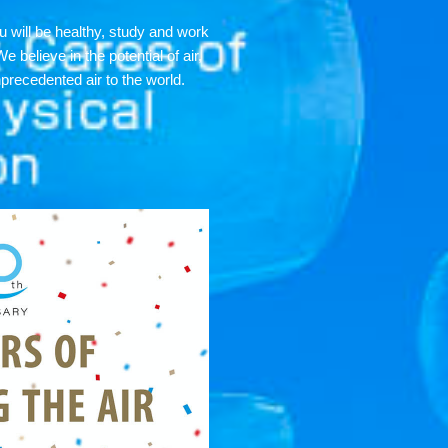
u will be healthy, study and work
e believe in the potential of air,
precedented air to the world.